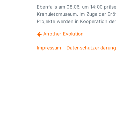
Eben­falls am 08.06. um 14:00 präsen
Krahu­letz­mu­seum. Im Zuge der Erö
Projekte werden in Koope­ra­tion der 
Another Evolu­tion
Impressum
Datenschutzerklärun