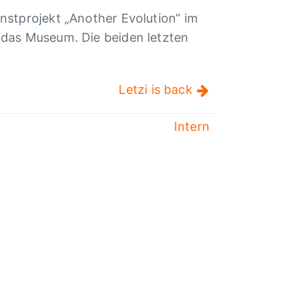
t­pro­jekt „Ano­ther Evolu­tion“ im
h das Museum. Die beiden letz­ten
Letzi is back
Intern