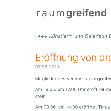
raum
greifend
+++ Künstlerin und Galeristin
Eröff­nung von drei
07.05.2013
Mitglie­der des Vereins
raum
grei­f
Am 18.05. um 17:00 Uhr eröff­net d
stein
Am 08.06. um 14:00 eröff­net Tania 