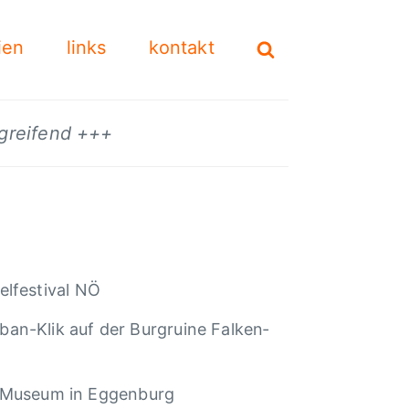
ien
links
kontakt
mgreifend +++
l­fes­ti­val NÖ
ban-Klik auf der Burgruine Falken­
tz Museum in Eggen­burg