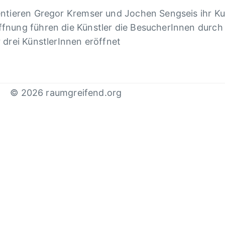
­tie­ren Gregor Krem­ser und Jochen Sengseis ihr Kuns
ff­nung führen die Künst­ler die Besu­cherIn­nen durc
drei Künst­lerIn­nen eröff­net
g
© 2026 raumgreifend.org