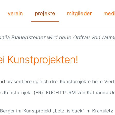
verein
projekte
mitglieder
med
 Dalia Blauensteiner wird neue Obfrau von rau
 Kunst­pro­jek­ten!
end
präsen­tie­ren gleich drei Kunst­pro­jekte beim Vier­te
as Kunst­pro­jekt (ER)LEUCHTTURM von Katha­rina Ur
Berger ihr Kunst­pro­jekt „Letzi is back“ im Krahu­le