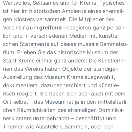
Wert­vol­les, Selt­sa­mes und für Krems „Typi­sches“
ist hier im histo­ri­schen Ambiente eines ehema­li­
gen Klos­ters versam­melt. Die Mitglie­der des
Vereins
raum
grei­fend
– reagie­ren ganz persön­
lich und in verschie­de­nen Medien mit künst­le­ri­
schen State­ments auf dieses museale Sammel­su­
rium. Erle­ben Sie das histo­ri­sche Museum der
Stadt Krems einmal ganz anders! Die Künst­lerIn­
nen des Vereins haben Objekte der stän­di­gen
Auss­tel­lung des Museum Krems ausge­wählt,
doku­men­tiert, dazu recher­chiert und künst­le­
risch reagiert. Sie haben sich aber auch mit dem
Ort selbst – das Museum ist ja in den mittel­al­ter­li­
chen Räum­lich­kei­ten des ehema­li­gen Domi­ni­ka­
ner­klos­ters unter­ge­bracht – beschäf­tigt und
Themen wie Auss­tel­len, Sammeln, oder den