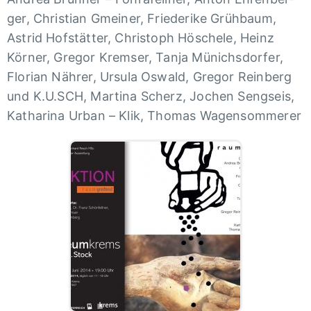
ger, Chris­tian Gmei­ner, Frie­de­rike Grüh­baum,
Astrid Hofs­tät­ter, Chri­stoph Höschele, Heinz
Körner, Gregor Krem­ser, Tanja Münichs­dor­fer,
Florian Nährer, Ursula Oswald, Gregor Rein­berg
und K.U.SCH, Martina Scherz, Jochen Sengseis,
Katha­rina Urban – Klik, Thomas Wagen­som­me­rer