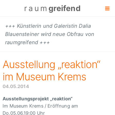
raum
greifend
+++ Künstlerin und Galeristin Dalia
Blauensteiner wird neue Obfrau von
raumgreifend +++
Auss­tel­lung „reak­tion“
im Museum Krems
04.05.2014
Auss­tel­lungs­pro­jekt „reak­tion“
Im Museum Krems / Eröff­nung am
Do.05.06.19:00 Uhr