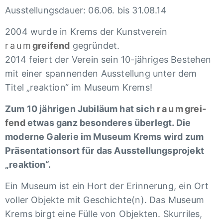
Auss­tel­lungs­dauer: 06.06. bis 31.08.14
2004 wurde in Krems der Kunst­ver­ein
raum
grei­fend
gegrün­det.
2014 feiert der Verein sein 10-jähri­ges Beste­hen
mit einer span­nen­den Auss­tel­lung unter dem
Titel „reak­tion“ im Museum Krems!
Zum 10 jähri­gen Jubi­läum hat sich
raum
grei­
fend
etwas ganz beson­de­res über­legt. Die
moderne Gale­rie im Museum Krems wird zum
Präsen­ta­ti­ons­ort für das Auss­tel­lungs­pro­jekt
„reak­tion“.
Ein Museum ist ein Hort der Erin­ne­rung, ein Ort
voller Objekte mit Geschichte(n). Das Museum
Krems birgt eine Fülle von Objek­ten. Skur­ri­les,