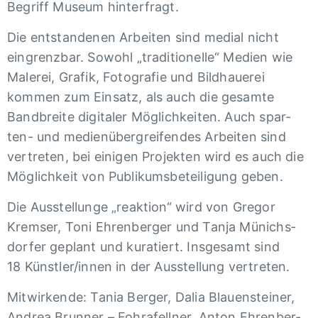
Begriff Museum hinter­fragt.
Die entstan­de­nen Arbei­ten sind medial nicht
eingrenz­bar. Sowohl „tra­di­tio­nelle“ Medien wie
Male­rei, Grafik, Foto­gra­fie und Bild­haue­rei
kommen zum Einsatz, als auch die gesamte
Band­breite digi­ta­ler Möglich­kei­ten. Auch spar­
ten- und medien­über­grei­fen­des Arbei­ten sind
vertre­ten, bei eini­gen Projek­ten wird es auch die
Möglich­keit von Publi­kums­be­tei­li­gung geben.
Die Auss­tel­lunge „reak­tion“ wird von Gregor
Krem­ser, Toni Ehren­ber­ger und Tanja Münichs­
dor­fer geplant und kura­tiert. Insge­samt sind
18 Künst­ler/innen in der Auss­tel­lung vertre­ten.
Mitwir­kende: Tania Berger, Dalia Blau­en­stei­ner,
Andrea Brun­ner – Fohra­fell­ner, Anton Ehren­ber­