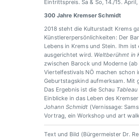
Eintrittspreis. Sa & So, 14./15. April
300 Jahre Kremser Schmidt
2018 steht die Kulturstadt Krems g
Künstlererpersönlichkeiten: Der Ba
Lebens in Krems und Stein. Ihm ist
ausgerichtet wird.
Weltberühmt in 
zwischen Barock und Moderne (ab 2
Viertelfestivals NÖ machen schon
Geburtstagskind aufmerksam. Mit g
Das Ergebnis ist die Schau
Tableau 
Einblicke in das Leben des Kremser
Johann Schmidt
(Vernissage: Samst
Vortrag, ein Workshop und art wa
Text und Bild (Bürgermeister Dr. R