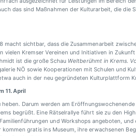
hrfach ausgezeichnet für Leistungen im Bereich der 
Auch das sind Maßnahmen der Kulturarbeit, die die S
18 macht sichtbar, dass die Zusammenarbeit zwische
en vielen Kremser Vereinen und Initiativen in Zukun
hmidt ist die große Schau
Weltberühmt in Krems. V
alerie NÖ sowie Kooperationen mit Schulen und Kult
h etwa auch in der neu gegründeten Kulturplattform 
11. April
u heben. Darum werden am Eröffnungswochenende 14.
ms begrüßt. Eine Rätselrallye führt sie zu den Hig
 Familienführungen und Workshops angeboten, und 
er kommen gratis ins Museum, ihre erwachsenen Begl