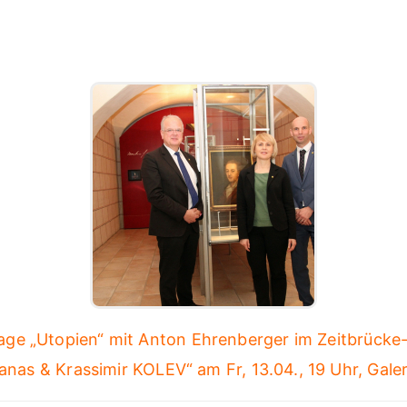
age „Utopien“ mit Anton Ehrenberger im Zeitbrücke
anas & Krassimir KOLEV“ am Fr, 13.04., 19 Uhr, Gale