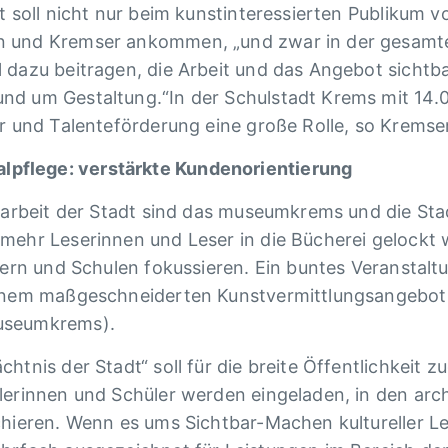
t soll nicht nur beim kunstinteressierten Publikum 
 und Kremser ankommen, „und zwar in der gesamten 
 dazu beitragen, die Arbeit und das Angebot sichtb
nd um Gestaltung.“In der Schulstadt Krems mit 14.
ur und Talenteförderung eine große Rolle, so Kremser
pflege: verstärkte Kundenorientierung
urarbeit der Stadt sind das museumkrems und die St
 mehr Leserinnen und Leser in die Bücherei gelock
ndern und Schulen fokussieren. Ein buntes Veransta
einem maßgeschneiderten Kunstvermittlungsangebot s
museumkrems).
htnis der Stadt“ soll für die breite Öffentlichkeit
lerinnen und Schüler werden eingeladen, in den ar
chieren. Wenn es ums Sichtbar-Machen kultureller 