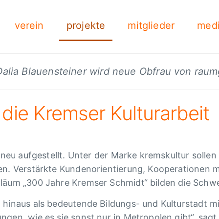
verein
projekte
mitglieder
med
 Dalia Blauensteiner wird neue Obfrau von rau
die Kremser Kulturarbeit
 neu aufgestellt. Unter der Marke kremskultur sollen 
en. Verstärkte Kundenorientierung, Kooperationen m
iläum „300 Jahre Kremser Schmidt“ bilden die Schwe
 hinaus als bedeutende Bildungs- und Kulturstadt m
ngen, wie es sie sonst nur in Metropolen gibt“, sag