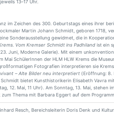
, jeweils 13–17 Uhr.
anz im Zeichen des 300. Geburtstags eines ihrer be
rockmaler Martin Johann Schmidt, geboren 1718, ver
 eine Sonderausstellung gewidmet, die in Kooperati
Krems. Vom Kremser Schmidt ins Padhiland
ist ein 
3. Juni, Moderne Galerie). Mit einem unkonvention
 im Mai SchülerInnen der HLM HLW Krems die Muse
roßformatigen Fotografien interpretieren sie Krems
vivant – Alte Bilder neu interpretiert
(Eröffnung: 8. 
 Schmidt bietet Kunsthistorikerin Elisabeth Vavra m
ag, 12. Mai, 11 Uhr). Am Sonntag, 13. Mai, stehen
lk zum Thema mit Barbara Eggert auf dem Programm
einhard Resch, Bereichsleiterin Doris Denk und Kult