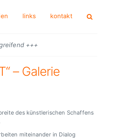
ien
links
kontakt
mgreifend +++
“ – Galerie
reite des künstlerischen Schaffens
.
rbeiten miteinander in Dialog